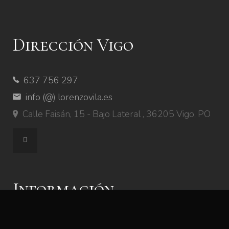
Dirección Vigo
637 756 297
info (@) lorenzovila.es
Calle Faisán, 15 - Bajo Lateral , 36205 Vigo, PO
Información
Aviso Legal