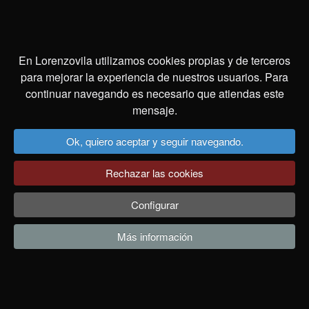
Cookies
Site map
En Lorenzovila utilizamos cookies propias y de terceros
Pedir cita
para mejorar la experiencia de nuestros usuarios. Para
continuar navegando es necesario que atiendas este
mensaje.
Dirección Ourense
Ok, quiero aceptar y seguir navegando.
988 25 50 05
Rechazar las cookies
info (@) lorenzovila.es
Configurar
Rúa Santo Domingo, 38, 32003 Ourense.
Más información