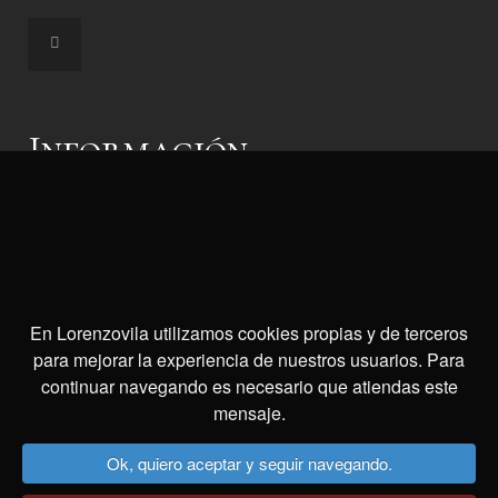
Información
Aviso Legal
Cookies
Site map
En Lorenzovila utilizamos cookies propias y de terceros
Pedir cita
para mejorar la experiencia de nuestros usuarios. Para
continuar navegando es necesario que atiendas este
mensaje.
Dirección Ourense
Ok, quiero aceptar y seguir navegando.