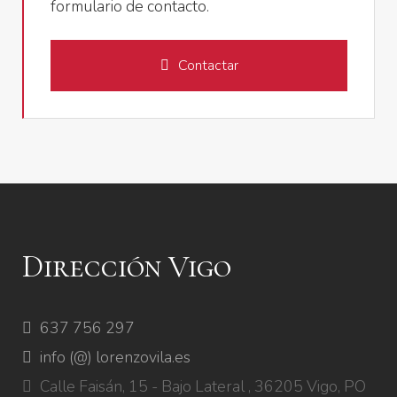
formulario de contacto.
Contactar
Dirección Vigo
637 756 297
info (@) lorenzovila.es
Calle Faisán, 15 - Bajo Lateral , 36205 Vigo, PO