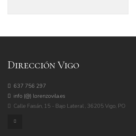
Dirección Vigo
637 756 297
info (@) lorenzovila.es
Calle Faisán, 15 - Bajo Lateral , 36205 Vigo, PO