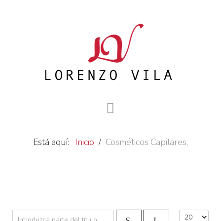
Está aquí:
Inicio
Cosméticos Capilares,
Introduzca parte del título
Cantidad a