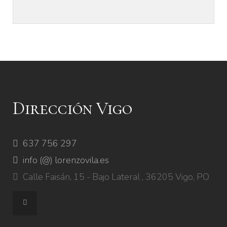
Dirección Vigo
637 756 297
info (@) lorenzovila.es
Calle Faisán, 15 - Bajo Lateral , 36205 Vigo, PO