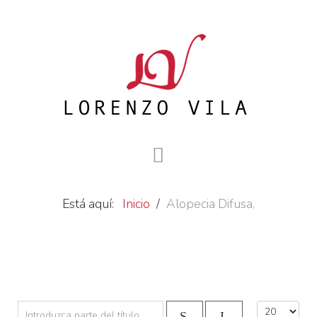
Está aquí:
Inicio
Alopecia Difusa,
Introduzca parte del título
Cantidad a