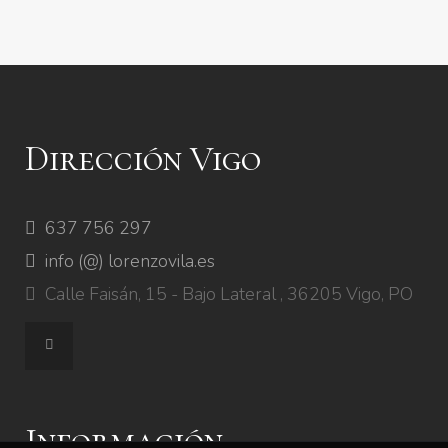
Dirección Vigo
637 756 297
info (@) lorenzovila.es
Calle Faisán, 15 - Bajo Lateral , 36205 Vigo, PO
Información